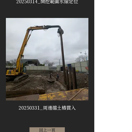
20250314_開挖範圍水線定位
20250331_周邊擋土樁貫入
回上一頁