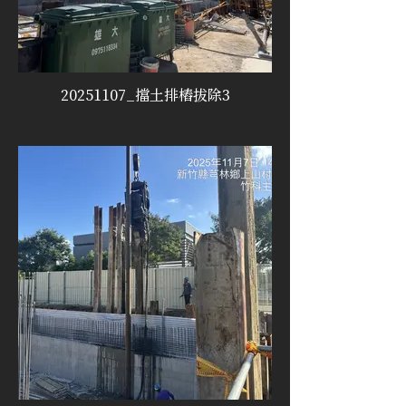
20251107_擋土排樁拔除3