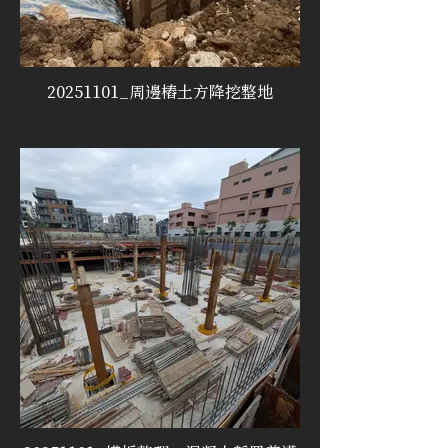
20251101_周邊樁土方降挖整地