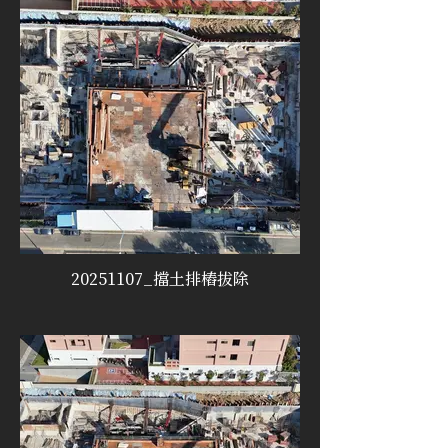
20251107_擋土排樁拔除