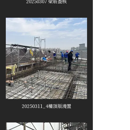
20250307 梁筋查核
20250311_4樓頂版澆置