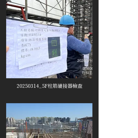
20250314_5F柱筋續接器檢查