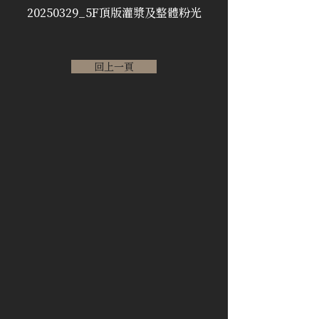
20250329_5F頂版灌漿及整體粉光
回上一頁