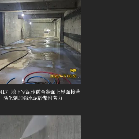
50417_地下室泥作前全牆面上界面接著
活化劑加強水泥砂漿附著力