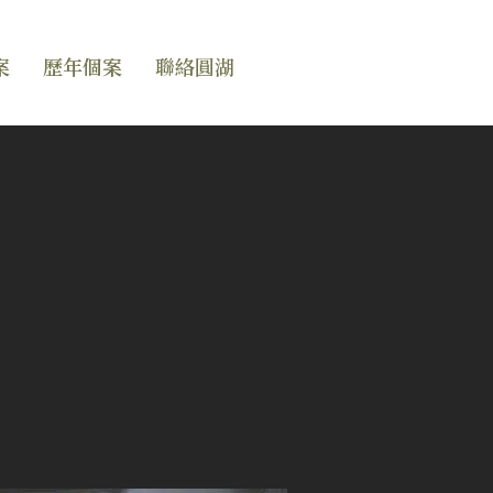
案
歷年個案
聯絡圓湖