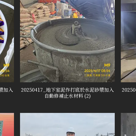
砂漿加入
20250417_地下室泥作打底於水泥砂漿加入
202
自動修補止水材料 (2)