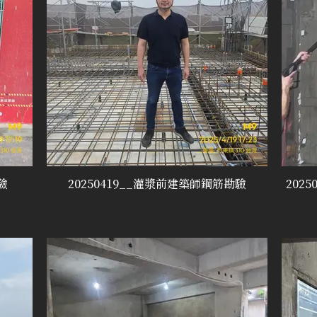
驗
20250419__灌漿前建築師鋼筋勘驗
202