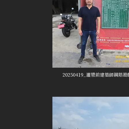
20250419_灌漿前建築師鋼筋勘