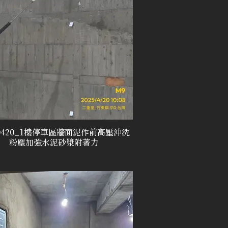
50420_1樓停車區牆面泥作前高壓沖洗
粉塵加強水泥砂漿附著力