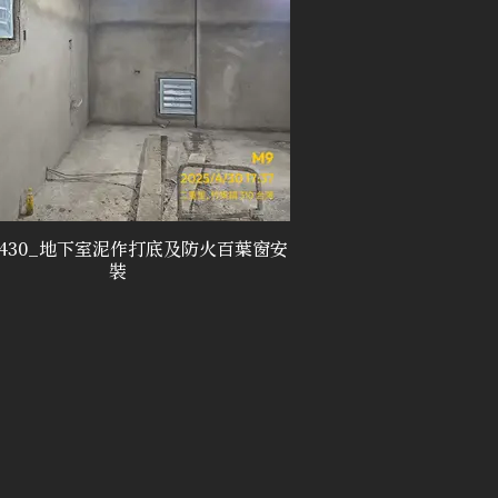
50430_地下室泥作打底及防火百葉窗安
裝