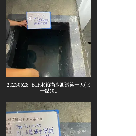
20250628_B1F水箱滿水測試第一天(另
一點)01