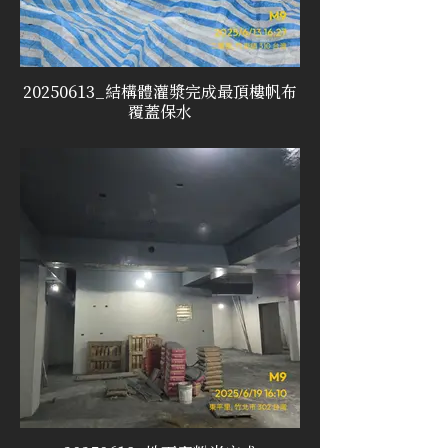
20250613_結構體灌漿完成最頂樓帆布
覆蓋保水