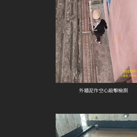
外牆泥作空心敲擊檢測