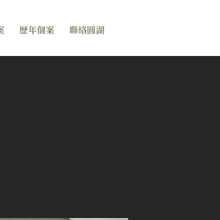
案
歷年個案
聯絡圓湖