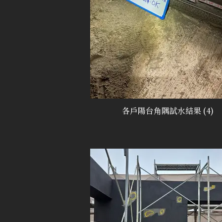
各戶陽台角隅試水結果 (4)