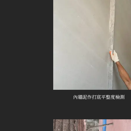
內牆泥作打底平整度檢測