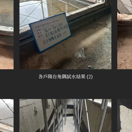
各戶陽台角隅試水結果 (2)