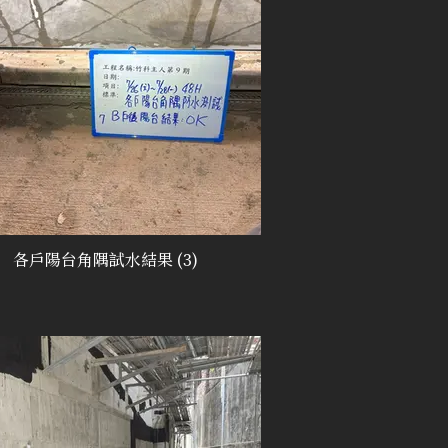
各戶陽台角隅試水結果 (3)