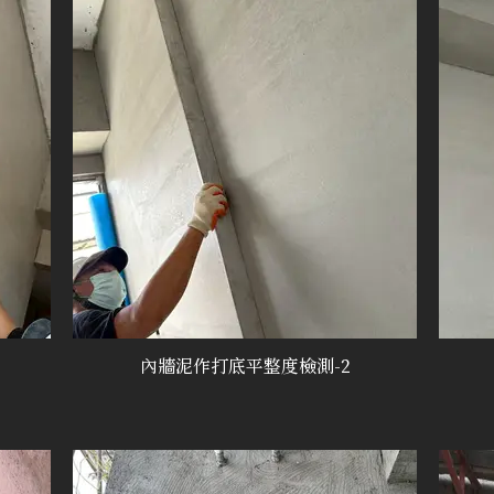
內牆泥作打底平整度檢測-2