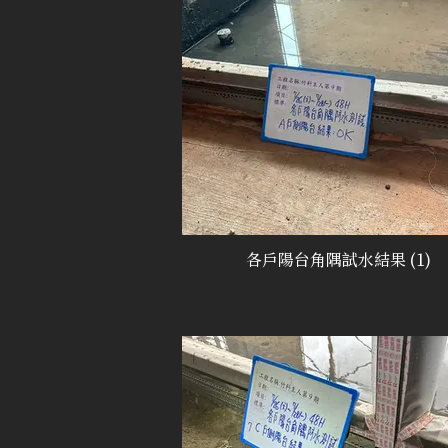
各戶陽台角隅試水結果 (1)