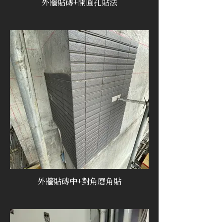
外牆貼磚+開圓孔貼法
外牆貼磚中+對角磨角貼