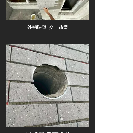
外牆貼磚+交丁造型