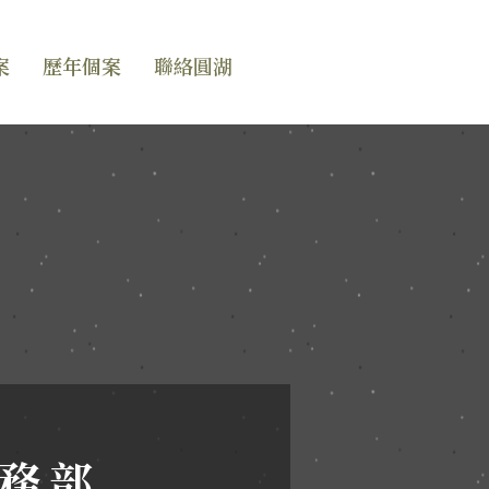
案
歷年個案
聯絡圓湖
務部