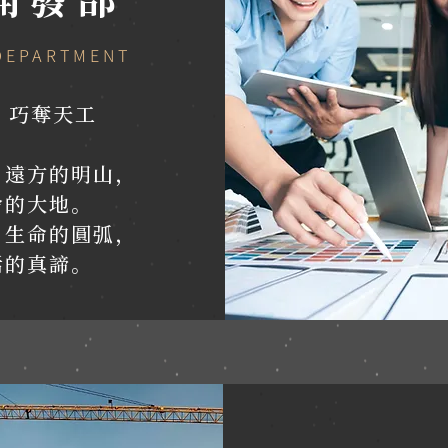
DEPARTMENT
 巧奪天工
，遠方的明山，
命的大地。
，生命的圓弧，
活的真諦。