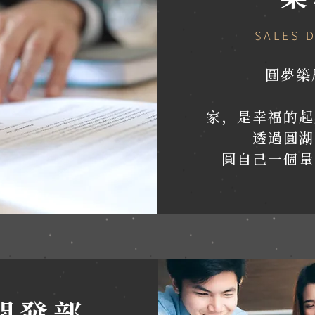
SALES 
圓夢築
家，是幸福的起
透過圓湖
圓自己一個量
開發部