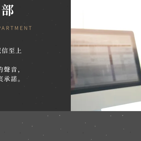
服部
PARTMENT
誠信至上
的聲音，
衷承諾。